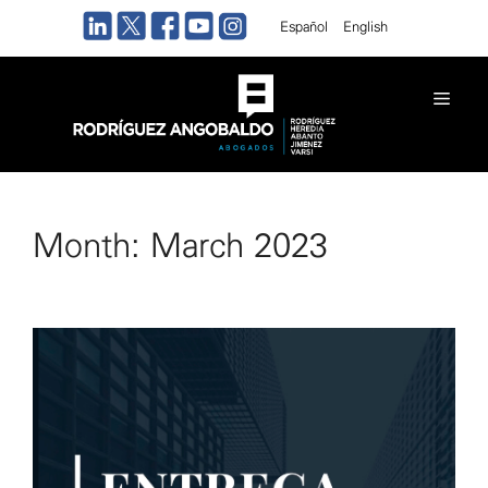
Skip
Español
English
to
content
Men
Month:
March 2023