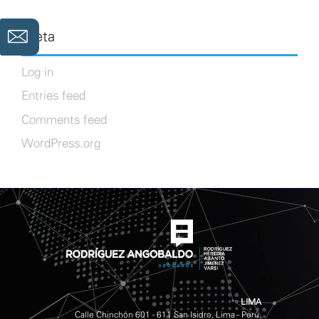
Meta
Log in
Entries feed
Comments feed
WordPress.org
LIMA
Calle Chinchón 601 - 611 San Isidro, Lima - Perú.