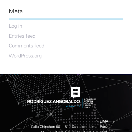
Meta
Log in
Entries feed
Comments feed
WordPress.org
LIMA
Calle Chinchón 601 - 611 San Isidro, Lima - Perú.