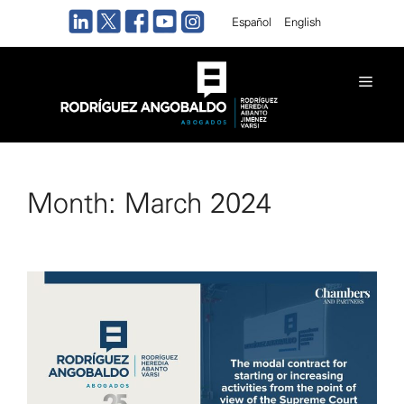
Skip
Español
English
to
content
Men
Month:
March 2024