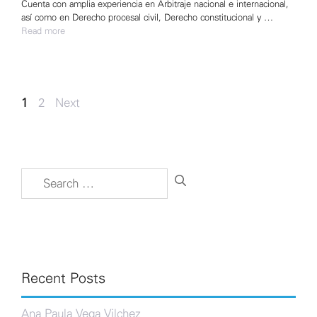
Cuenta con amplia experiencia en Arbitraje nacional e internacional,
así como en Derecho procesal civil, Derecho constitucional y …
Read more
Post
Page
Page
1
2
Next
→
navigation
Search
for:
Recent Posts
Ana Paula Vega Vilchez