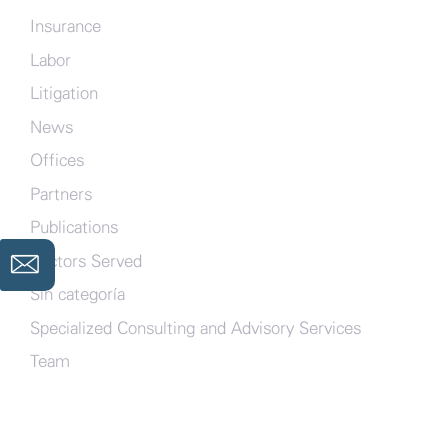
Insurance
Labor
Litigation
News
Offices
Partners
Publications
Sectors Served
Sin categoría
Specialized Consulting and Advisory Services
Team