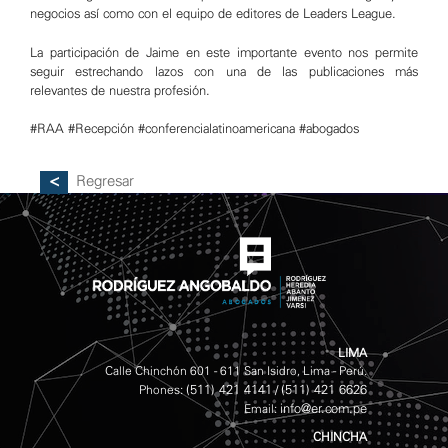
negocios así como con el equipo de editores de Leaders League.
La participación de Jaime en este importante evento nos permite
seguir estrechando lazos con una de las publicaciones más
relevantes de nuestra profesión.
#RAA
#Recepción
#conferencialatinoamericana
#abogados
Regresar
LIMA
Calle Chinchón 601 - 611 San Isidro, Lima - Perú.
(511) 421 4141
(511) 421 6626
Phones:
/
info@er.com.pe
Email:
CHINCHA