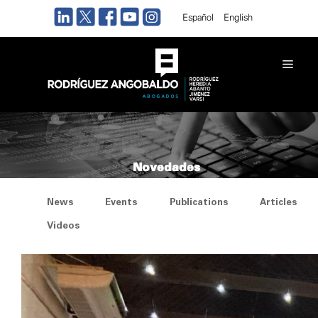
Skip
Español
English
to
content
Men
Novedades
News
Events
Publications
Articles
Videos