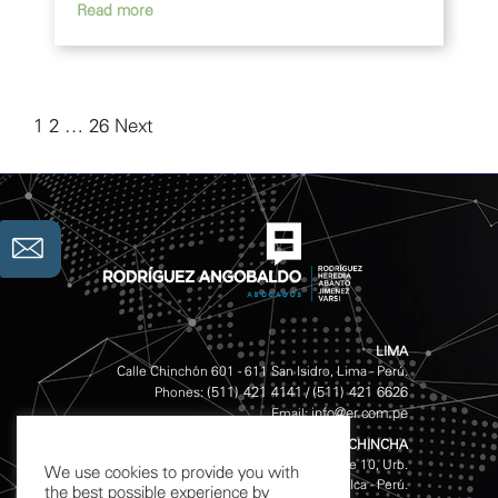
1
2
…
26
Next →
LIMA
Calle Chinchón 601 - 611 San Isidro, Lima - Perú.
(511) 421 4141
(511) 421 6626
Phones:
/
info@er.com.pe
Email:
CHINCHA
Av. Garcilazo de la Vega S/N, Mz. D Lote 10, Urb.
We use cookies to provide you with
Magisterial, Chincha Alta - Ica - Perú.
the best possible experience by