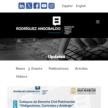
Skip
Español
English
to
content
Men
Updates
News
Events
Publications
Articles
Videos