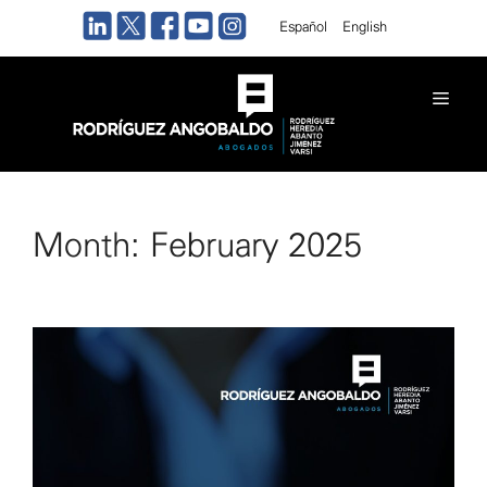
Skip
Español
English
to
content
Men
Month:
February 2025