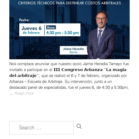
Nos complace anunciar que nuestro socio Jaime Heredia Tamayo fue
invitado a participar en el 𝗜𝗜𝗜 𝗖𝗼𝗻𝗴𝗿𝗲𝘀𝗼 𝗔𝗿𝗯𝗮𝗻𝘇𝗮 “𝗟𝗮 𝗺𝗮𝗴𝗶𝗮
𝗱𝗲𝗹 𝗮𝗿𝗯𝗶𝘁𝗿𝗮𝗷𝗲”, que se realizó el 6 y 7 de febrero, organizado por
Arbanza – Escuela de Arbitraje. Su intervención, junto a un
destacado panel de especialistas, fue el jueves 6, de 4:30 a 5:30pm,
…
Read more
Search
for: