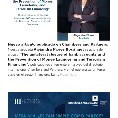
𝗡𝘂𝗲𝘃𝗼 𝗮𝗿𝘁𝗶́𝗰𝘂𝗹𝗼 𝗽𝘂𝗯𝗹𝗶𝗰𝗮𝗱𝗼 𝗲𝗻 𝗖𝗵𝗮𝗺𝗯𝗲𝗿𝘀 𝗮𝗻𝗱 𝗣𝗮𝗿𝘁𝗻𝗲𝗿𝘀.
Nuestra asociada 𝗔𝗹𝗲𝗷𝗮𝗻𝗱𝗿𝗮 𝗙𝗹𝗼𝗿𝗲𝘀 𝗕𝗼𝗰𝗮́𝗻𝗴𝗲𝗹 es autora del
artículo “𝗧𝗵𝗲 𝘂𝗻𝗶𝗹𝗮𝘁𝗲𝗿𝗮𝗹 𝗰𝗹𝗼𝘀𝘂𝗿𝗲 𝗼𝗳 𝗯𝗮𝗻𝗸 𝗮𝗰𝗰𝗼𝘂𝗻𝘁𝘀 𝗮𝗻𝗱
𝘁𝗵𝗲 𝗣𝗿𝗲𝘃𝗲𝗻𝘁𝗶𝗼𝗻 𝗼𝗳 𝗠𝗼𝗻𝗲𝘆 𝗟𝗮𝘂𝗻𝗱𝗲𝗿𝗶𝗻𝗴 𝗮𝗻𝗱 𝗧𝗲𝗿𝗿𝗼𝗿𝗶𝘀𝗺
𝗙𝗶𝗻𝗮𝗻𝗰𝗶𝗻𝗴”, publicado recientemente en la web del directorio
internacional Chambers and Partners, y en el que analiza un tema
clave en el sector financiero. La …
Read more