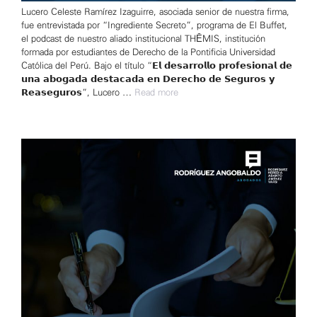
Lucero Celeste Ramírez Izaguirre, asociada senior de nuestra firma,
fue entrevistada por “Ingrediente Secreto”, programa de El Buffet,
el podcast de nuestro aliado institucional THĒMIS, institución
formada por estudiantes de Derecho de la Pontificia Universidad
Católica del Perú. Bajo el título “𝗘𝗹 𝗱𝗲𝘀𝗮𝗿𝗿𝗼𝗹𝗹𝗼 𝗽𝗿𝗼𝗳𝗲𝘀𝗶𝗼𝗻𝗮𝗹 𝗱𝗲
𝘂𝗻𝗮 𝗮𝗯𝗼𝗴𝗮𝗱𝗮 𝗱𝗲𝘀𝘁𝗮𝗰𝗮𝗱𝗮 𝗲𝗻 𝗗𝗲𝗿𝗲𝗰𝗵𝗼 𝗱𝗲 𝗦𝗲𝗴𝘂𝗿𝗼𝘀 𝘆
𝗥𝗲𝗮𝘀𝗲𝗴𝘂𝗿𝗼𝘀”, Lucero …
Read more