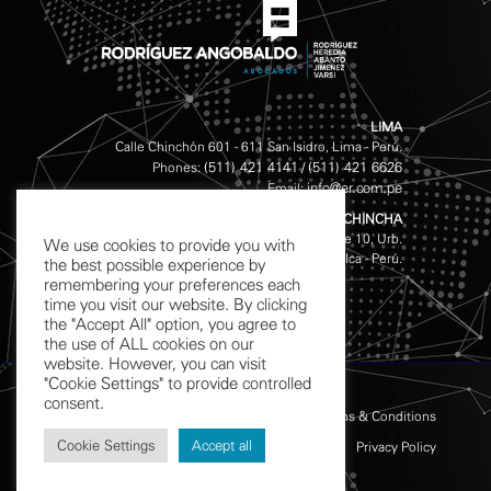
LIMA
Calle Chinchón 601 - 611 San Isidro, Lima - Perú.
(511) 421 4141
(511) 421 6626
Phones:
/
info@er.com.pe
Email:
CHINCHA
Av. Garcilazo de la Vega S/N, Mz. D Lote 10, Urb.
We use cookies to provide you with
Magisterial, Chincha Alta - Ica - Perú.
the best possible experience by
remembering your preferences each
time you visit our website. By clicking
the "Accept All" option, you agree to
the use of ALL cookies on our
website. However, you can visit
"Cookie Settings" to provide controlled
consent.
Terms & Conditions
Cookie Settings
Accept all
Privacy Policy