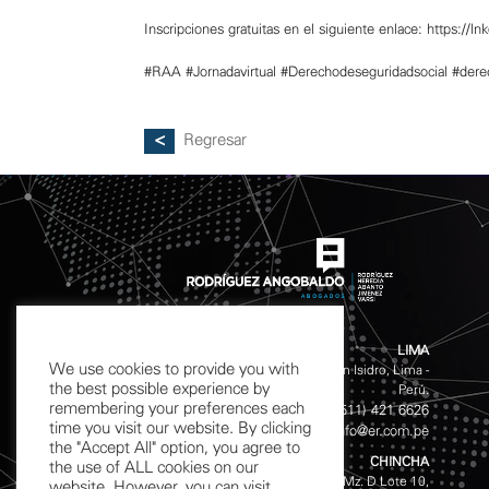
Inscripciones gratuitas en el siguiente enlace:
https://l
#RAA
#Jornadavirtual
#Derechodeseguridadsocial
#dere
Regresar
LIMA
We use cookies to provide you with
Calle Chinchón 601 - 611 San Isidro, Lima -
the best possible experience by
Perú.
remembering your preferences each
(511) 421 4141
(511) 421 6626
Phones:
/
time you visit our website. By clicking
info@er.com.pe
Email:
the "Accept All" option, you agree to
CHINCHA
the use of ALL cookies on our
Av. Garcilazo de la Vega S/N, Mz. D Lote 10,
website. However, you can visit