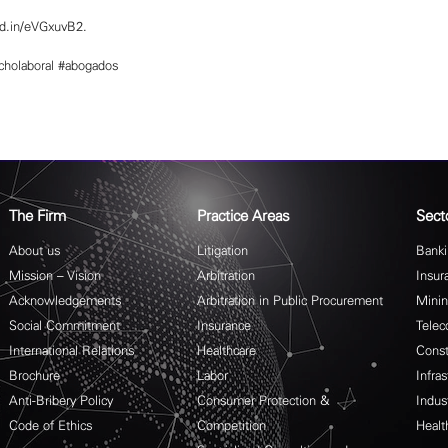
nkd.in/eVGxuvB2
.
cholaboral
#abogados
The Firm
Practice Areas
Sect
About us
Litigation
Banki
Mission – Vision
Arbitration
Insur
Acknowledgements
Arbitration in Public Procurement
Mini
Social Commitment
Insurance
Telec
International Relations
Healthcare
Const
Brochure
Labor
Infras
Anti-Bribery Policy
Consumer Protection &
Indus
Code of Ethics
Competition
Healt