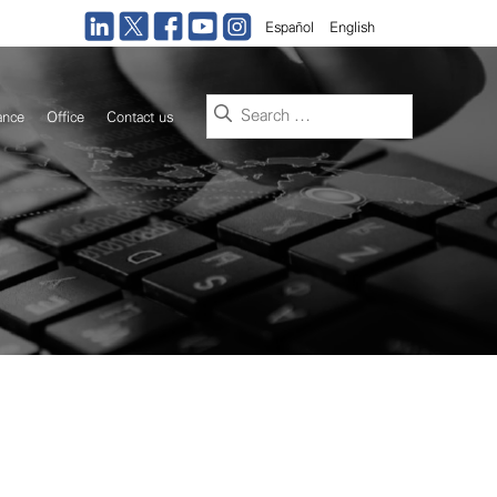
Español
English
Search
ance
Office
Contact us
for: