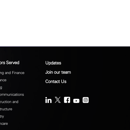
ors Served
Updates
Join our team
ng and Finance
ance
Contact Us
ng
ommunications
ruction and
tructure
try
hcare