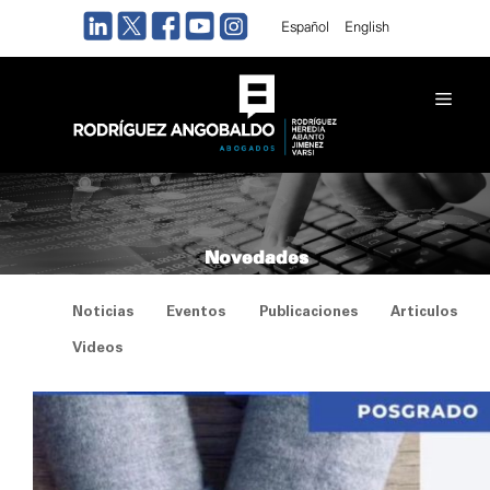
Saltar
Español
English
al
contenido
Men
Novedades
Noticias
Eventos
Publicaciones
Articulos
Videos