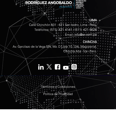
LIMA
Calle Chinchón 601 - 611 San Isidro, Lima - Perú.
(511) 421 4141
(511) 421 6626
Teléfonos:
/
info@er.com.pe
Email:
CHINCHA
Av. Garcilazo de la Vega S/N, Mz. D Lote 10, Urb. Magisterial,
Chincha Alta - Ica - Perú.
Términos y Condiciones
Política de Privacidad