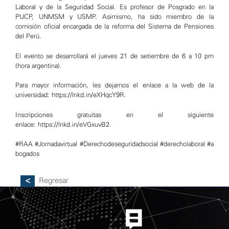
Laboral y de la Seguridad Social. Es profesor de Posgrado en la
PUCP, UNMSM y USMP. Asimismo, ha sido miembro de la
comisión oficial encargada de la reforma del Sistema de Pensiones
del Perú.
El evento se desarrollará el jueves 21 de setiembre de 6 a 10 pm
(hora argentina).
Para mayor información, les dejamos el enlace a la web de la
universidad:
https://lnkd.in/eXHqcY9R
.
Inscripciones gratuitas en el siguiente
enlace:
https://lnkd.in/eVGxuvB2
.
#RAA
#Jornadavirtual
#Derechodeseguridadsocial
#derecholaboral
#a
bogados
Regresar