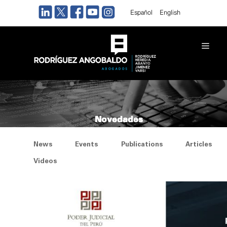
Skip
Español
English
to
content
Men
Novedades
News
Events
Publications
Articles
Videos