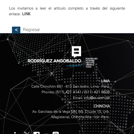
Los invitamos a leer el artículo completo a través del siguiente
enlace:
LINK
Regresar
LIMA
Calle Chinchón 601 - 611 San Isidro, Lima - Perú.
(511) 421 4141
(511) 421 6626
Phones:
/
info@er.com.pe
Email:
CHINCHA
Av. Garcilazo de la Vega S/N, Mz. D Lote 10, Urb.
Magisterial, Chincha Alta - Ica - Perú.