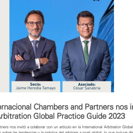
nternacional Chambers and Partners nos i
 Arbitration Global Practice Guide 2023
tners
nos invitó a colaborar con un artículo en la International Arbitration Glo
obre las tendencias y la práctica del arbitraje a nivel global, lo que incluye dis