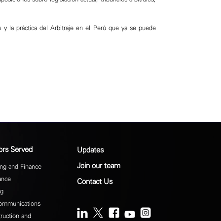
 y la práctica del Arbitraje en el Perú que ya se puede
ors Served
Updates
Join our team
ng and Finance
ance
Contact Us
ng
ommunications
ruction and