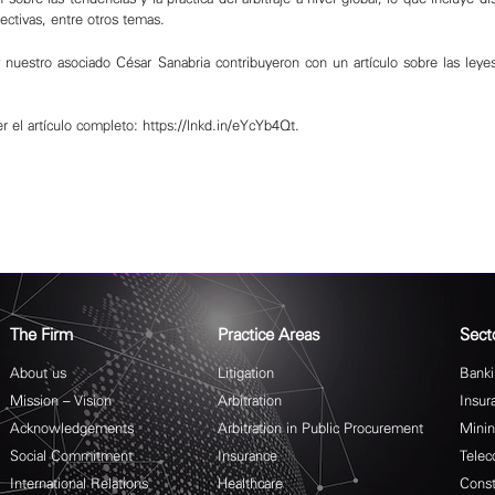
ectivas, entre otros temas.
 nuestro asociado César Sanabria contribuyeron con un artículo sobre las leyes
r el artículo completo:
https://lnkd.in/eYcYb4Qt
.
The Firm
Practice Areas
Sect
About us
Litigation
Banki
Mission – Vision
Arbitration
Insur
Acknowledgements
Arbitration in Public Procurement
Mini
Social Commitment
Insurance
Telec
International Relations
Healthcare
Const