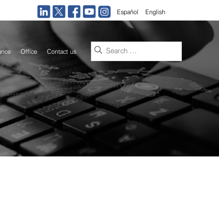
Español
English
Search
ance
Office
Contact us
for: