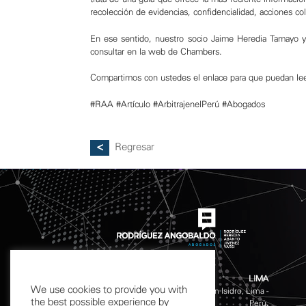
recolección de evidencias, confidencialidad, acciones col
En ese sentido, nuestro socio
Jaime Heredia Tamayo
y
consultar en la web de Chambers.
Compartimos con ustedes el enlace para que puedan lee
#RAA
#Artículo
#ArbitrajenelPerú
#Abogados
Regresar
LIMA
We use cookies to provide you with
Calle Chinchón 601 - 611 San Isidro, Lima -
the best possible experience by
Perú.