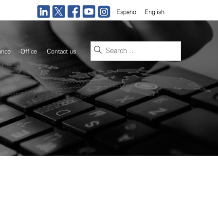
Español
English
Search
ance
Office
Contact us
for: