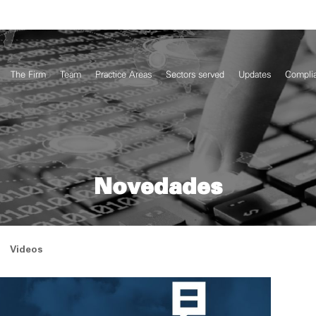
The Firm
Team
Practice Areas
Sectors served
Updates
Compli
Novedades
Videos