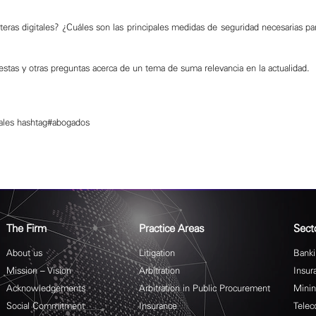
as digitales? ¿Cuáles son las principales medidas de seguridad necesarias par
stas y otras preguntas acerca de un tema de suma relevancia en la actualidad.
ales
hashtag
#
abogados
The Firm
Practice Areas
Sect
About us
Litigation
Banki
Mission – Vision
Arbitration
Insur
Acknowledgements
Arbitration in Public Procurement
Mini
Social Commitment
Insurance
Telec