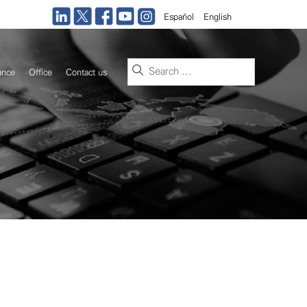
Español
English
Search
ance
Office
Contact us
for: