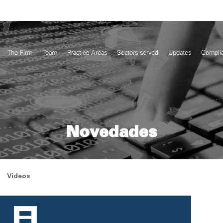
The Firm
Team
Practice Areas
Sectors served
Updates
Compli
Novedades
Videos