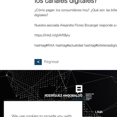
los canales digitales?
¿Cómo pagan los consumidores hoy? ¿Qué son las billeter
digitales?
Nuestra asociada
Alejandra Flores Bocangel
responde a e
https://lnkd.in/gVAR9yiu
hashtag
#
RAA
hashtag
#
actualidad
hashtag
#
billeterasdigit
Regresar
LIMA
We use cookies to provide you with
Calle Chinchón 601 - 611 San Isidro, Lima -