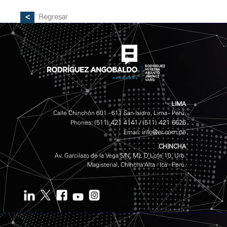
Regresar
LIMA
Calle Chinchón 601 - 611 San Isidro, Lima - Perú.
(511) 421 4141
(511) 421 6626
Phones:
/
info@er.com.pe
Email:
CHINCHA
Av. Garcilazo de la Vega S/N, Mz. D Lote 10, Urb.
Magisterial, Chincha Alta - Ica - Perú.