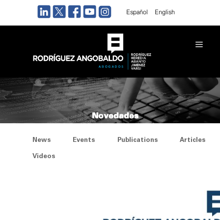
Skip
Español
English
to
content
Men
Novedades
News
Events
Publications
Articles
Videos