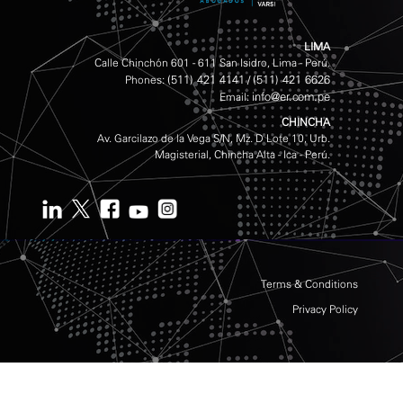
LIMA
Calle Chinchón 601 - 611 San Isidro, Lima - Perú.
(511) 421 4141
(511) 421 6626
Phones:
/
info@er.com.pe
Email:
CHINCHA
Av. Garcilazo de la Vega S/N, Mz. D Lote 10, Urb.
Magisterial, Chincha Alta - Ica - Perú.
Terms & Conditions
Privacy Policy