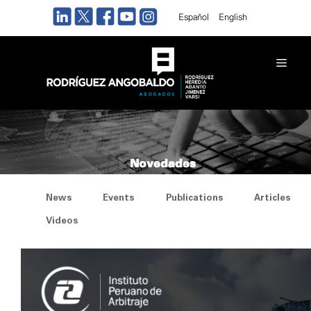
Skip
Español
English
to
content
Men
Novedades
News
Events
Publications
Articles
Videos