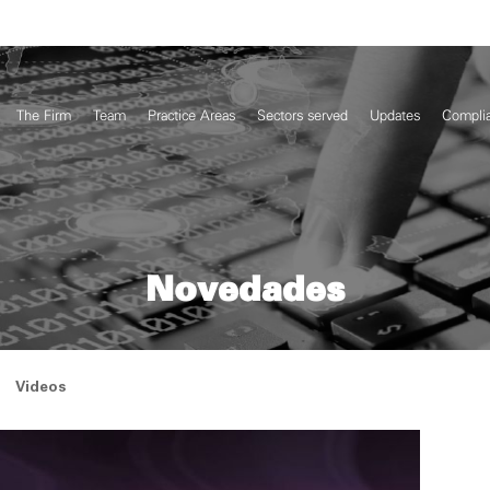
The Firm
Team
Practice Areas
Sectors served
Updates
Compli
Novedades
Videos