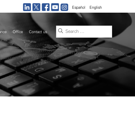
Español
English
Search
ance
Office
Contact us
for: