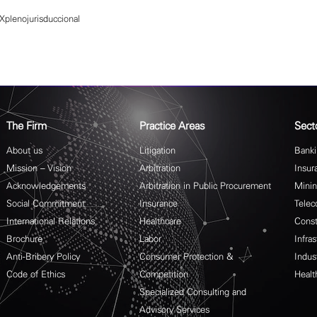
Xplenojurisduccional
The Firm
Practice Areas
Sect
About us
Litigation
Banki
Mission – Vision
Arbitration
Insur
Acknowledgements
Arbitration in Public Procurement
Mini
Social Commitment
Insurance
Telec
International Relations
Healthcare
Const
Brochure
Labor
Infras
Anti-Bribery Policy
Consumer Protection &
Indus
Code of Ethics
Competition
Healt
Specialized Consulting and
Advisory Services