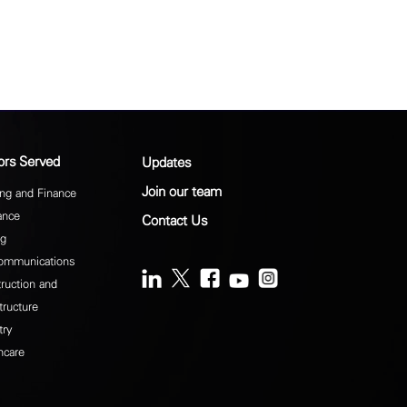
ors Served
Updates
Join our team
ng and Finance
ance
Contact Us
ng
ommunications
ruction and
tructure
try
hcare