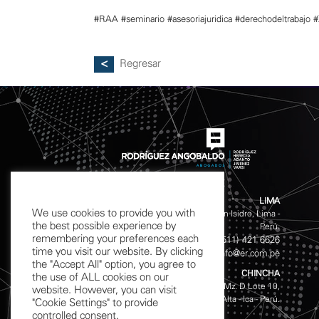
#RAA
#seminario
#asesoriajuridica
#derechodeltrabajo
#
Regresar
LIMA
We use cookies to provide you with
Calle Chinchón 601 - 611 San Isidro, Lima -
the best possible experience by
Perú.
remembering your preferences each
(511) 421 4141
(511) 421 6626
Phones:
/
time you visit our website. By clicking
info@er.com.pe
Email:
the "Accept All" option, you agree to
CHINCHA
the use of ALL cookies on our
Av. Garcilazo de la Vega S/N, Mz. D Lote 10,
website. However, you can visit
Urb. Magisterial, Chincha Alta - Ica - Perú.
"Cookie Settings" to provide
controlled consent.