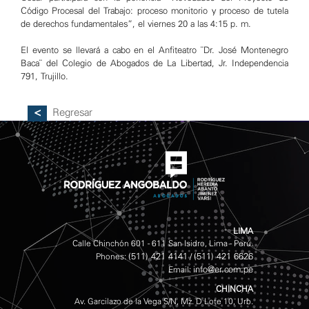
Código Procesal del Trabajo: proceso monitorio y proceso de tutela
de derechos fundamentales”, el viernes 20 a las 4:15 p. m.
El evento se llevará a cabo en el Anfiteatro ¨Dr. José Montenegro
Baca¨ del Colegio de Abogados de La Libertad, Jr. Independencia
791, Trujillo.
Regresar
LIMA
Calle Chinchón 601 - 611 San Isidro, Lima - Perú.
(511) 421 4141
(511) 421 6626
Phones:
/
info@er.com.pe
Email:
CHINCHA
Av. Garcilazo de la Vega S/N, Mz. D Lote 10, Urb.