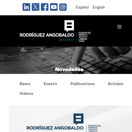
Skip
Español
English
to
content
Men
Novedades
News
Events
Publications
Articles
Videos