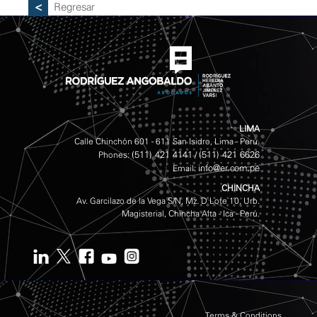
Regresar
LIMA
Calle Chinchón 601 - 611 San Isidro, Lima - Perú.
(511) 421 4141
(511) 421 6626
Phones:
/
info@er.com.pe
Email:
CHINCHA
Av. Garcilazo de la Vega S/N, Mz. D Lote 10, Urb.
Magisterial, Chincha Alta - Ica - Perú.
Terms & Conditions