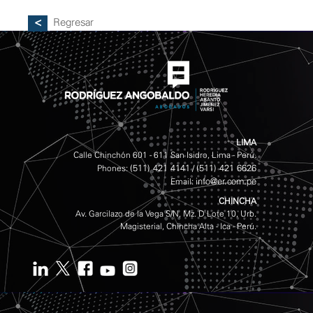
Regresar
LIMA
Calle Chinchón 601 - 611 San Isidro, Lima - Perú.
(511) 421 4141
(511) 421 6626
Phones:
/
info@er.com.pe
Email:
CHINCHA
Av. Garcilazo de la Vega S/N, Mz. D Lote 10, Urb.
Magisterial, Chincha Alta - Ica - Perú.