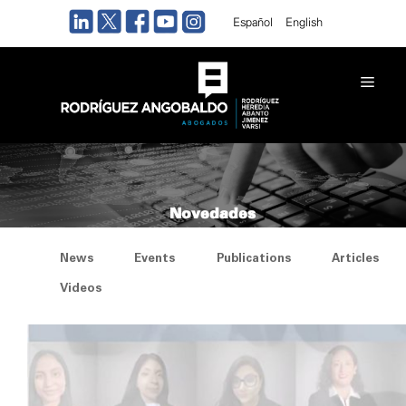
Skip
Español
English
to
content
Men
Novedades
News
Events
Publications
Articles
Videos