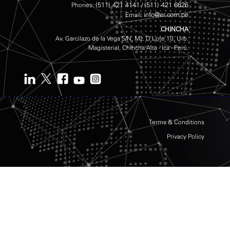
(511) 421 4141
(511) 421 6626
Phones:
/
info@er.com.pe
Email:
CHINCHA
Av. Garcilazo de la Vega S/N, Mz. D Lote 10, Urb.
Magisterial, Chincha Alta - Ica - Perú.
Terms & Conditions
Privacy Policy