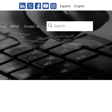
Español
English
Search
ance
Office
Contact us
for: