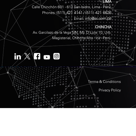
LIMA
Calle Chinchón 601 - 611 San Isidro, Lima - Perú.
(511) 421 4141
(511) 421 6626
Phones:
/
info@er.com.pe
Email:
CHINCHA
Av. Garcilazo de la Vega S/N, Mz. D Lote 10, Urb.
Magisterial, Chincha Alta - Ica - Perú.
Terms & Conditions
Privacy Policy