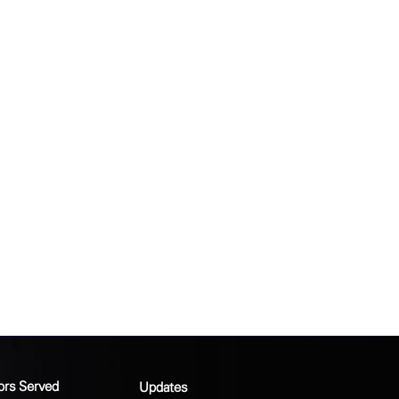
ors Served
Updates