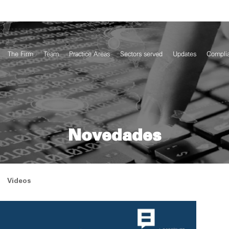
The Firm
Team
Practice Areas
Sectors served
Updates
Compli
Novedades
Videos