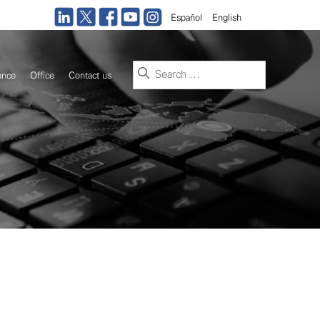
Español
English
Search
ance
Office
Contact us
for: