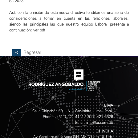
de 2023.
Así, con la emisión de esta nueva directiva tendríamos una serie de
consideraciones a tomar en cuenta en las relaciones laborales,
siendo las principales las que nuestro equipo Laboral presenta a
continuación:
ver pdf
Regresar
LIMA
Calle Chinchón 601 - 611 San Isidro, Lima - Perú.
(511) 421 4141
(511) 421 6626
Phones:
/
info@er.com.pe
Email:
CHINCHA
Av. Garcilazo de la Vega S/N, Mz. D Lote 10, Urb.