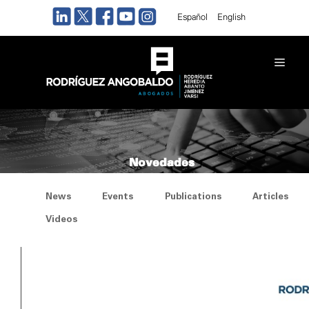
Skip
Español
English
to
content
Men
Novedades
News
Events
Publications
Articles
Videos