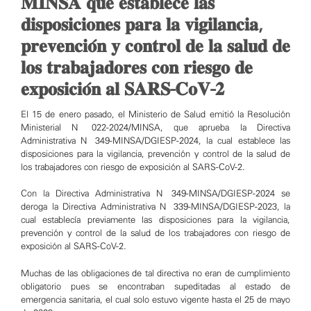
𝐌𝐈𝐍𝐒𝐀 𝐪𝐮𝐞 𝐞𝐬𝐭𝐚𝐛𝐥𝐞𝐜𝐞 𝐥𝐚𝐬
𝐝𝐢𝐬𝐩𝐨𝐬𝐢𝐜𝐢𝐨𝐧𝐞𝐬 𝐩𝐚𝐫𝐚 𝐥𝐚 𝐯𝐢𝐠𝐢𝐥𝐚𝐧𝐜𝐢𝐚,
𝐩𝐫𝐞𝐯𝐞𝐧𝐜𝐢𝐨́𝐧 𝐲 𝐜𝐨𝐧𝐭𝐫𝐨𝐥 𝐝𝐞 𝐥𝐚 𝐬𝐚𝐥𝐮𝐝 𝐝𝐞
𝐥𝐨𝐬 𝐭𝐫𝐚𝐛𝐚𝐣𝐚𝐝𝐨𝐫𝐞𝐬 𝐜𝐨𝐧 𝐫𝐢𝐞𝐬𝐠𝐨 𝐝𝐞
𝐞𝐱𝐩𝐨𝐬𝐢𝐜𝐢𝐨́𝐧 𝐚𝐥 𝐒𝐀𝐑𝐒-𝐂𝐨𝐕-𝟐
El 15 de enero pasado, el Ministerio de Salud emitió la Resolución
Ministerial N° 022-2024/MINSA, que aprueba la Directiva
Administrativa N° 349-MINSA/DGIESP-2024, la cual establece las
disposiciones para la vigilancia, prevención y control de la salud de
los trabajadores con riesgo de exposición al SARS-CoV-2.
Con la Directiva Administrativa N° 349-MINSA/DGIESP-2024 se
deroga la Directiva Administrativa N° 339-MINSA/DGIESP-2023, la
cual establecía previamente las disposiciones para la vigilancia,
prevención y control de la salud de los trabajadores con riesgo de
exposición al SARS-CoV-2.
Muchas de las obligaciones de tal directiva no eran de cumplimiento
obligatorio pues se encontraban supeditadas al estado de
emergencia sanitaria, el cual solo estuvo vigente hasta el 25 de mayo