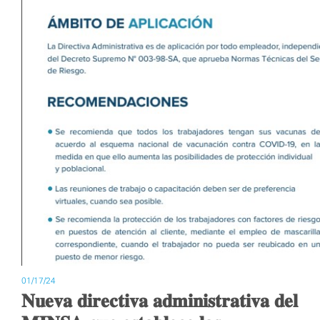
01/17/24
𝐍𝐮𝐞𝐯𝐚 𝐝𝐢𝐫𝐞𝐜𝐭𝐢𝐯𝐚 𝐚𝐝𝐦𝐢𝐧𝐢𝐬𝐭𝐫𝐚𝐭𝐢𝐯𝐚 𝐝𝐞𝐥