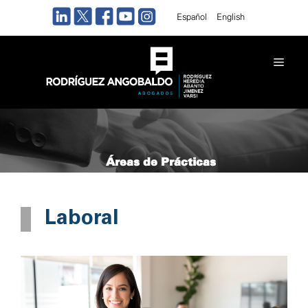
Saltar
Español
English
al
contenido
Men
Áreas de Prácticas
Laboral