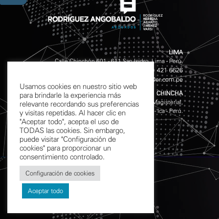
LIMA
Calle Chinchón 601 - 611 San Isidro, Lima - Perú.
(511) 421 4141
(511) 421 6626
Teléfonos:
/
info@er.com.pe
Email:
Usamos cookies en nuestro sitio web
CHINCHA
para brindarle la experiencia más
Av. Garcilazo de la Vega S/N, Mz. D Lote 10, Urb. Magisterial,
relevante recordando sus preferencias
Chincha Alta - Ica - Perú.
y visitas repetidas. Al hacer clic en
"Aceptar todo", acepta el uso de
TODAS las cookies. Sin embargo,
puede visitar "Configuración de
cookies" para proporcionar un
consentimiento controlado.
Configuración de cookies
Términos y Condiciones
Aceptar todo
Política de Privacidad