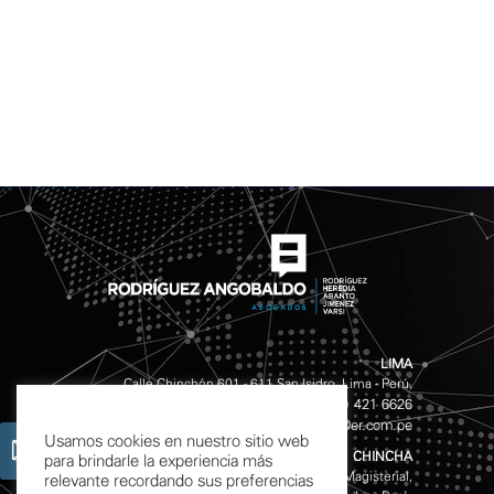
LIMA
Calle Chinchón 601 - 611 San Isidro, Lima - Perú.
(511) 421 4141
(511) 421 6626
Teléfonos:
/
info@er.com.pe
Email:
Usamos cookies en nuestro sitio web
CHINCHA
para brindarle la experiencia más
Av. Garcilazo de la Vega S/N, Mz. D Lote 10, Urb. Magisterial,
relevante recordando sus preferencias