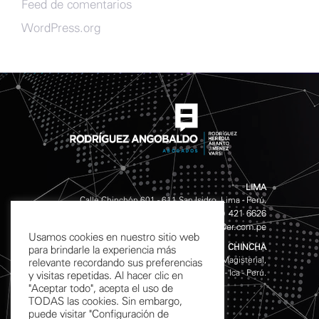
Feed de comentarios
WordPress.org
LIMA
Calle Chinchón 601 - 611 San Isidro, Lima - Perú.
(511) 421 4141
(511) 421 6626
Teléfonos:
/
info@er.com.pe
Email:
Usamos cookies en nuestro sitio web
CHINCHA
para brindarle la experiencia más
Av. Garcilazo de la Vega S/N, Mz. D Lote 10, Urb. Magisterial,
relevante recordando sus preferencias
Chincha Alta - Ica - Perú.
y visitas repetidas. Al hacer clic en
"Aceptar todo", acepta el uso de
TODAS las cookies. Sin embargo,
puede visitar "Configuración de