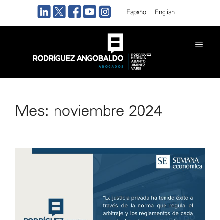
Saltar
Español
English
al
contenido
Men
Mes:
noviembre 2024