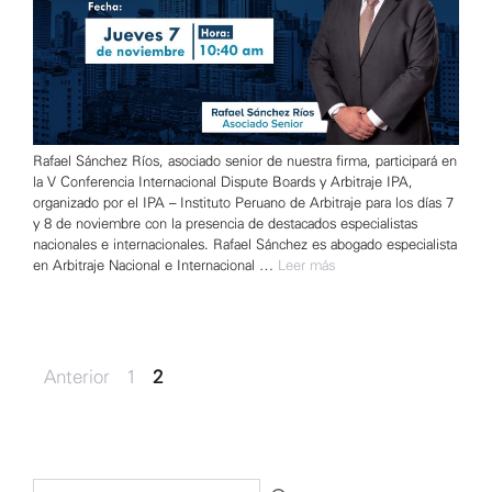
Rafael Sánchez Ríos, asociado senior de nuestra firma, participará en
la V Conferencia Internacional Dispute Boards y Arbitraje IPA,
organizado por el IPA – Instituto Peruano de Arbitraje para los días 7
y 8 de noviembre con la presencia de destacados especialistas
nacionales e internacionales. Rafael Sánchez es abogado especialista
en Arbitraje Nacional e Internacional …
Leer más
Navegación
Página
Página
←
Anterior
1
2
de
entradas
Buscar: