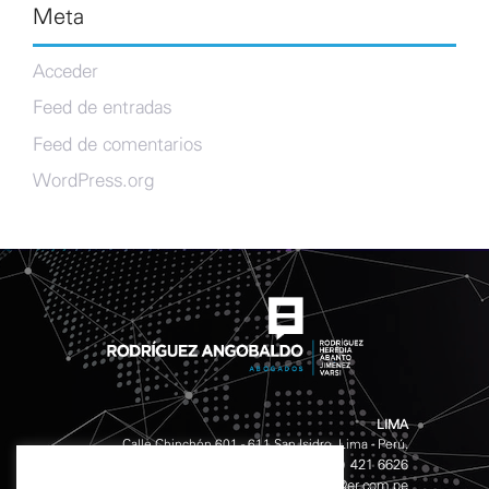
Meta
Acceder
Feed de entradas
Feed de comentarios
WordPress.org
LIMA
Calle Chinchón 601 - 611 San Isidro, Lima - Perú.
(511) 421 4141
(511) 421 6626
Teléfonos:
/
info@er.com.pe
Email: