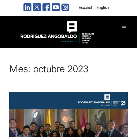
Saltar
Español
English
al
contenido
Men
Mes:
octubre 2023