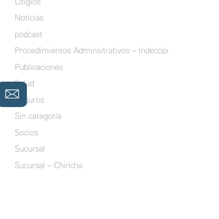
Litigios
Noticias
podcast
Procedimientos Adminsitrativos – Indecopi
Publicaciones
Salud
Seguros
Sin categoría
Socios
Sucursal
Sucursal – Chincha