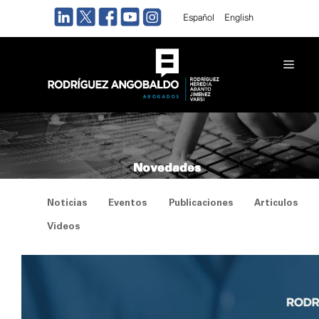
Saltar
Español
English
al
contenido
Men
Novedades
Noticias
Eventos
Publicaciones
Articulos
Videos