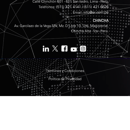
Calle Chinchón 601 - 611 San Isidro, Lima - Perú.
(511) 421 4141
(511) 421 6626
Teléfonos:
/
info@er.com.pe
Email:
CHINCHA
Av. Garcilazo de la Vega S/N, Mz. D Lote 10, Urb. Magisterial,
Chincha Alta - Ica - Perú.
Términos y Condiciones
Política de Privacidad