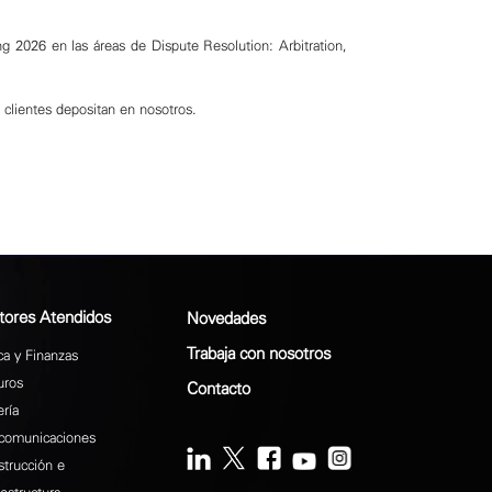
ng 2026 en las áreas de Dispute Resolution: Arbitration,
 clientes depositan en nosotros.
tores Atendidos
Novedades
Trabaja con nosotros
a y Finanzas
uros
Contacto
ría
comunicaciones
trucción e