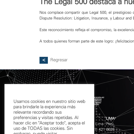
The Legal 500 destaca a nu
Nos complace compartir que Legal 500, el prestigioso di
Dispute Resolution: Litigation, Insurance, y Labour an
Este reconocimiento refleja el compromiso, la excelenci
A todos quienes forman parte de este logro: ¡felicitacion
Regresar
Usamos cookies en nuestro sitio web
para brindarle la experiencia más
relevante recordando sus
preferencias y visitas repetidas. Al
LIMA
hacer clic en "Aceptar todo", acepta el
Calle Chinchón 601 - 611 San Isidro, Lima - Perú.
uso de TODAS las cookies. Sin
(511) 421 4141
(511) 421 6626
Teléfonos:
/
embargo, puede visitar