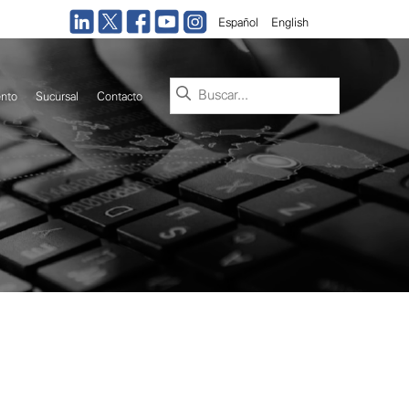
Español
English
Buscar:
nto
Sucursal
Contacto