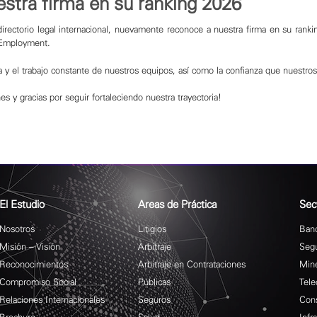
estra firma en su ranking 2026
rectorio legal internacional, nuevamente reconoce a nuestra firma en su ranki
d Employment.
a y el trabajo constante de nuestros equipos, así como la confianza que nuestros
es y gracias por seguir fortaleciendo nuestra trayectoria!
El Estudio
Areas de Práctica
Sec
Nosotros
Litigios
Banc
Misión – Visión
Arbitraje
Seg
Reconocimientos
Arbitraje en Contrataciones
Mine
Compromiso Social
Públicas
Tele
Relaciones Internacionales
Seguros
Cons