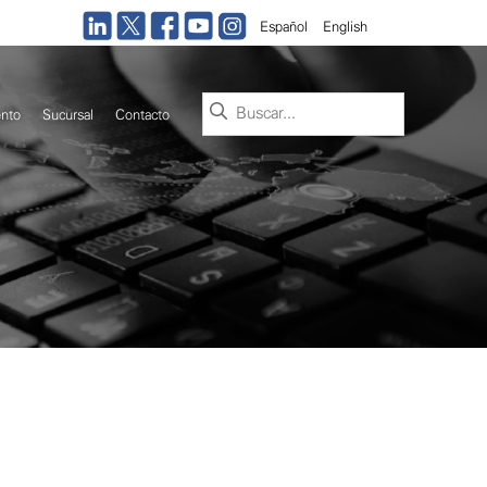
Español
English
Buscar:
nto
Sucursal
Contacto