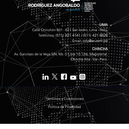
LIMA
Calle Chinchón 601 - 611 San Isidro, Lima - Perú.
(511) 421 4141
(511) 421 6626
Teléfonos:
/
info@er.com.pe
Email:
CHINCHA
Av. Garcilazo de la Vega S/N, Mz. D Lote 10, Urb. Magisterial,
Chincha Alta - Ica - Perú.
Términos y Condiciones
Política de Privacidad