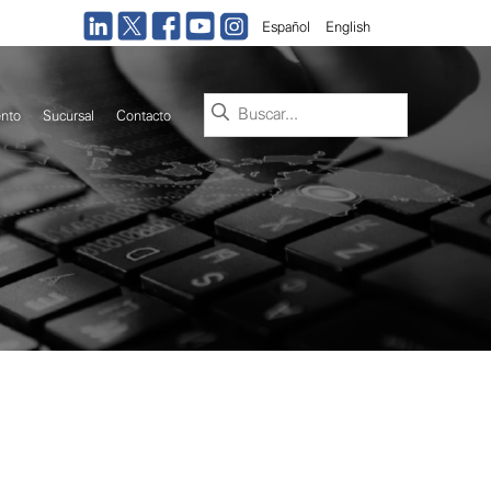
Español
English
Buscar:
nto
Sucursal
Contacto