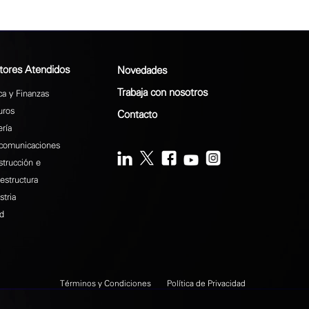
tores Atendidos
Novedades
Trabaja con nosotros
a y Finanzas
uros
Contacto
ría
comunicaciones
trucción e
aestructura
stria
d
Términos y Condiciones
Política de Privacidad