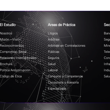
El Estudio
Areas de Práctica
Sec
Nosotros
Litigios
Banc
Misión – Visión
Arbitraje
Seg
Reconocimientos
Arbitraje en Contrataciones
Mine
Compromiso Social
Públicas
Tele
Relaciones Internacionales
Seguros
Cons
Brochure
Salud
Infr
Política Anticorrupción
Laboral
Indu
Código de Ética
Consumo y Competencia
Salu
Consultoría y Asesoría
Especializada