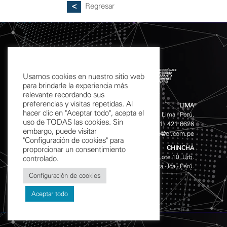
Regresar
Usamos cookies en nuestro sitio web
para brindarle la experiencia más
relevante recordando sus
preferencias y visitas repetidas. Al
LIMA
hacer clic en "Aceptar todo", acepta el
Calle Chinchón 601 - 611 San Isidro, Lima - Perú.
uso de TODAS las cookies. Sin
(511) 421 4141
(511) 421 6626
Teléfonos:
/
embargo, puede visitar
info@er.com.pe
Email:
"Configuración de cookies" para
CHINCHA
proporcionar un consentimiento
Av. Garcilazo de la Vega S/N, Mz. D Lote 10, Urb.
controlado.
Magisterial, Chincha Alta - Ica - Perú.
Configuración de cookies
Aceptar todo