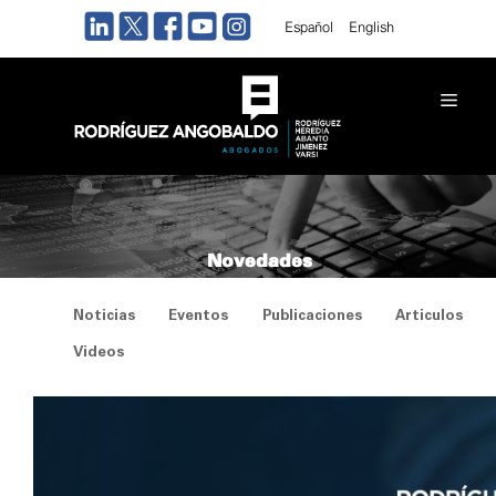
Saltar
Español
English
al
contenido
Men
Novedades
Noticias
Eventos
Publicaciones
Articulos
Videos