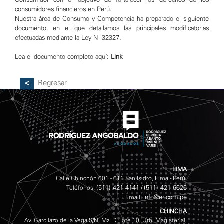
consumidores financieros en Perú.
Nuestra área de Consumo y Competencia ha preparado el siguiente
documento, en el que detallamos las principales modificatorias
efectuadas mediante la Ley N° 32327.
Lea el documento completo aquí:
Link
Regresar
LIMA
Calle Chinchón 601 - 611 San Isidro, Lima - Perú.
(511) 421 4141
(511) 421 6626
Teléfonos:
/
info@er.com.pe
Email:
CHINCHA
Av. Garcilazo de la Vega S/N, Mz. D Lote 10, Urb. Magisterial,