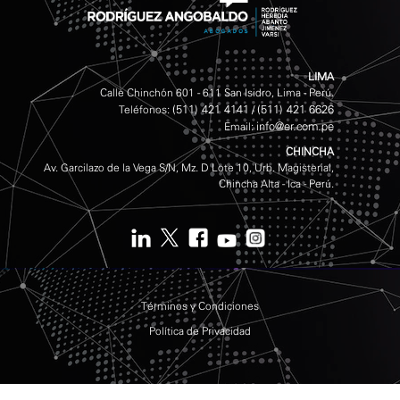
LIMA
Calle Chinchón 601 - 611 San Isidro, Lima - Perú.
(511) 421 4141
(511) 421 6626
Teléfonos:
/
info@er.com.pe
Email:
CHINCHA
Av. Garcilazo de la Vega S/N, Mz. D Lote 10, Urb. Magisterial,
Chincha Alta - Ica - Perú.
Términos y Condiciones
Política de Privacidad