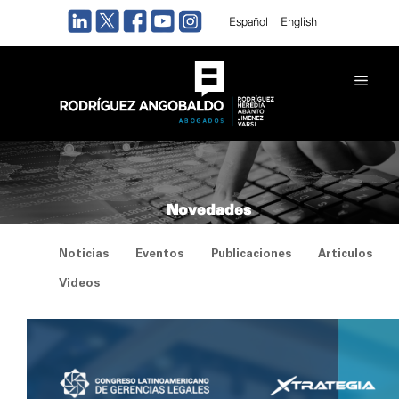
Saltar
Español
English
al
contenido
Men
Novedades
Noticias
Eventos
Publicaciones
Articulos
Videos