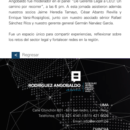
Angobaldo fue moderador en el panel “De Gerente Legal a CEO: Un
camino por recorrer”, a las 6 pm. A esta jornada asistieron además
nuestros socios Jaime Heredia Tamayo, César Abanto Revilla y
Enrique Varsi-Rospigliosi, junto con nuestro asociado sénior Rafael
Sánchez Ríos y nuestro gerente general Germán Narváez García.
Fue un espacio único para compartir experiencias, reflexionar sobre
los retos del sector legal y fortalecer redes en la región.
Regresar
LIMA
Calle Chinchón 601 - 611 San Isidro, Lima - Perú.
(511) 421 4141
(511) 421 6626
Teléfonos:
/
info@er.com.pe
Email:
CHINCHA