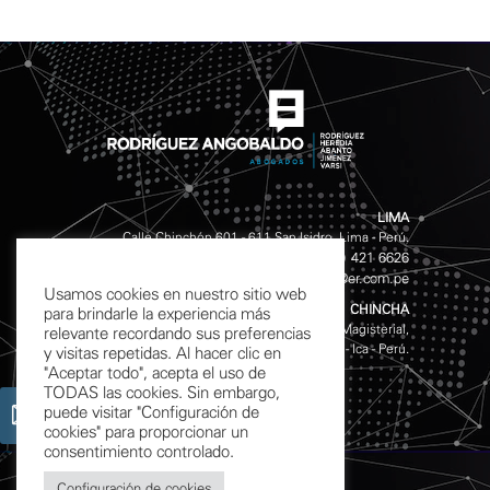
LIMA
Calle Chinchón 601 - 611 San Isidro, Lima - Perú.
(511) 421 4141
(511) 421 6626
Teléfonos:
/
info@er.com.pe
Email:
Usamos cookies en nuestro sitio web
CHINCHA
para brindarle la experiencia más
Av. Garcilazo de la Vega S/N, Mz. D Lote 10, Urb. Magisterial,
relevante recordando sus preferencias
Chincha Alta - Ica - Perú.
y visitas repetidas. Al hacer clic en
"Aceptar todo", acepta el uso de
TODAS las cookies. Sin embargo,
puede visitar "Configuración de
cookies" para proporcionar un
consentimiento controlado.
Configuración de cookies