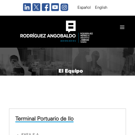
Saltar
Español
English
al
contenido
Men
El Equipo
Terminal Portuario de Ilo
EXSA S.A.