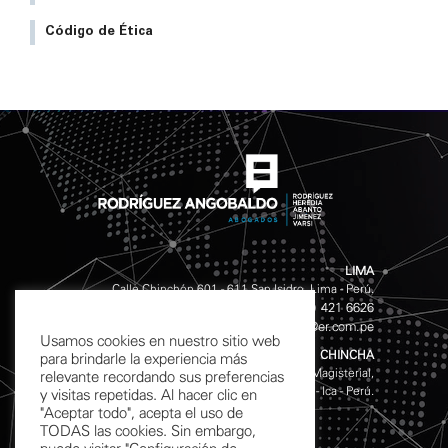
Código de Ética
LIMA
Calle Chinchón 601 - 611 San Isidro, Lima - Perú.
(511) 421 4141
(511) 421 6626
Teléfonos:
/
info@er.com.pe
Email:
Usamos cookies en nuestro sitio web
CHINCHA
para brindarle la experiencia más
Av. Garcilazo de la Vega S/N, Mz. D Lote 10, Urb. Magisterial,
relevante recordando sus preferencias
Chincha Alta - Ica - Perú.
y visitas repetidas. Al hacer clic en
"Aceptar todo", acepta el uso de
TODAS las cookies. Sin embargo,