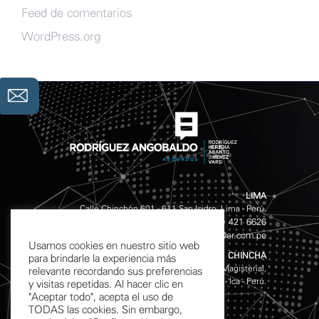
Feed de comentarios
WordPress.org
LIMA
Calle Chinchón 601 - 611 San Isidro, Lima - Perú.
(511) 421 4141
(511) 421 6626
Teléfonos:
/
info@er.com.pe
Email:
Usamos cookies en nuestro sitio web
CHINCHA
para brindarle la experiencia más
Av. Garcilazo de la Vega S/N, Mz. D Lote 10, Urb. Magisterial,
relevante recordando sus preferencias
Chincha Alta - Ica - Perú.
y visitas repetidas. Al hacer clic en
"Aceptar todo", acepta el uso de
TODAS las cookies. Sin embargo,