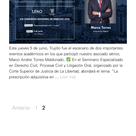
Este jueves 5 de junio, Trujillo fue el escenario de dos importantes
eventos académicos en los que participó nuestro asociado sénior,
Marco Andrei Torres Maldonado.
En el Seminario Especializado
en Derecho Civil, Procesal Civil y Litigación Oral, organizado por la
Corte Superior de Justicia de La Libertad, abordará el tema: “La
prescripción adquisitiva en …
Leer más
Navegación
Página
Página
←
Anterior
1
2
de
entradas