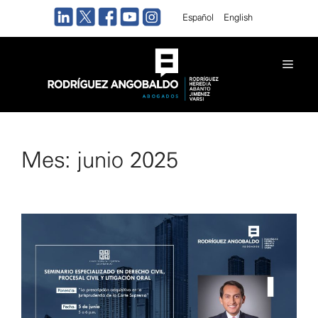
Saltar
Español
English
al
contenido
Men
Mes:
junio 2025