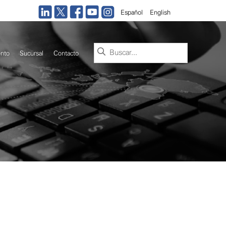
Español
English
Buscar:
nto
Sucursal
Contacto