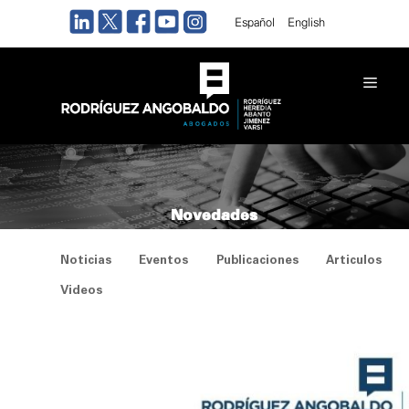
Saltar
Español
English
al
contenido
Men
Novedades
Noticias
Eventos
Publicaciones
Articulos
Videos