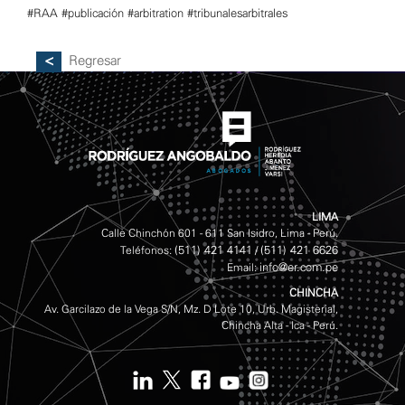
#RAA
#publicación
#arbitration
#tribunalesarbitrales
Regresar
LIMA
Calle Chinchón 601 - 611 San Isidro, Lima - Perú.
(511) 421 4141
(511) 421 6626
Teléfonos:
/
info@er.com.pe
Email:
CHINCHA
Av. Garcilazo de la Vega S/N, Mz. D Lote 10, Urb. Magisterial,
Chincha Alta - Ica - Perú.