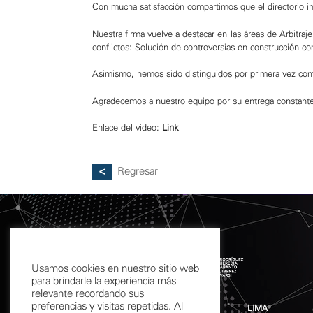
Con mucha satisfacción compartimos que el directorio 
Nuestra firma vuelve a destacar en las áreas de Arbitraje
conflictos: Solución de controversias en construcción 
Asimismo, hemos sido distinguidos por primera vez co
Agradecemos a nuestro equipo por su entrega constante,
Enlace del video:
Link
Regresar
Usamos cookies en nuestro sitio web
para brindarle la experiencia más
relevante recordando sus
preferencias y visitas repetidas. Al
LIMA