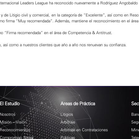
internacional Leaders League ha reconocido nuevamente a Rodríguez Angobaldo 
 y de Litigio civil y comercial, en la categoría de “Excelente”, así como en Res
como firma “Muy recomendada”. Además, mantiene el reconocimiento en el área d
mo “Firma recomendada” en el área de Competencia & Antitrust.
 así como a nuestros clientes que año a año nos renuevan su confianza.
El Estudio
Areas de Práctica
Sec
Nosotros
Litigios
Banc
Misión – Visión
Arbitraje
Seg
Reconocimientos
Arbitraje en Contrataciones
Mine
Compromiso Social
Públicas
Tele