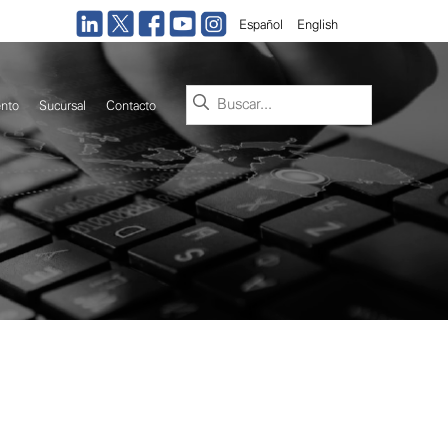
Español
English
Buscar:
nto
Sucursal
Contacto