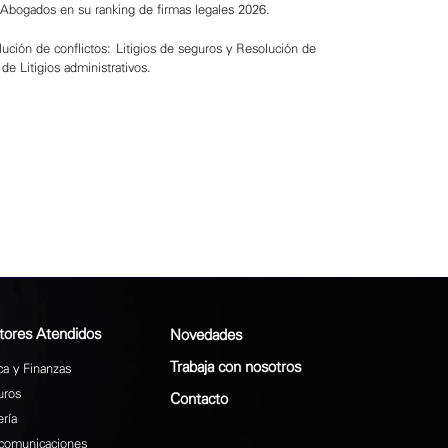
Abogados en su ranking de firmas legales 2026.
olución de conflictos: Litigios de seguros y Resolución de
e Litigios administrativos.
tores Atendidos
Novedades
Trabaja con nosotros
a y Finanzas
uros
Contacto
ría
comunicaciones