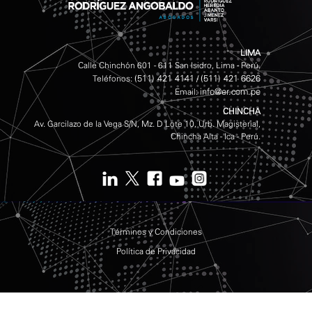
LIMA
Calle Chinchón 601 - 611 San Isidro, Lima - Perú.
(511) 421 4141
(511) 421 6626
Teléfonos:
/
info@er.com.pe
Email:
CHINCHA
Av. Garcilazo de la Vega S/N, Mz. D Lote 10, Urb. Magisterial,
Chincha Alta - Ica - Perú.
Términos y Condiciones
Política de Privacidad