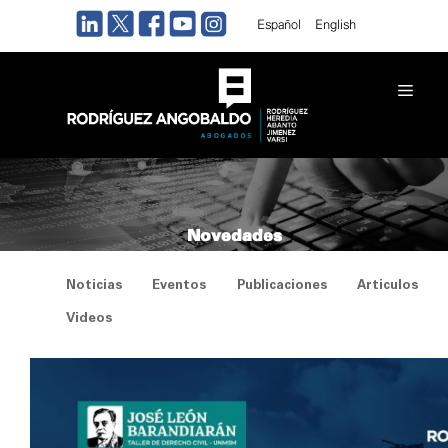
Saltar
Español
English
al
contenido
Men
Novedades
Noticias
Eventos
Publicaciones
Articulos
Videos