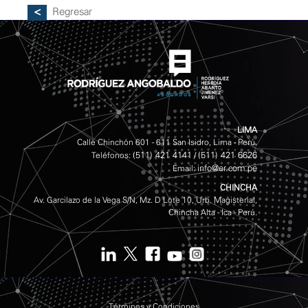
Regresar
LIMA
Calle Chinchón 601 - 611 San Isidro, Lima - Perú.
(511) 421 4141
(511) 421 6626
Teléfonos:
/
info@er.com.pe
Email:
CHINCHA
Av. Garcilazo de la Vega S/N, Mz. D Lote 10, Urb. Magisterial,
Chincha Alta - Ica - Perú.
Términos y Condiciones