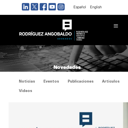
Saltar
Español
English
al
contenido
Men
Novedades
Noticias
Eventos
Publicaciones
Articulos
Videos