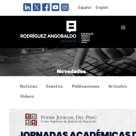
Saltar
Español
English
al
contenido
Men
Novedades
Noticias
Eventos
Publicaciones
Articulos
Videos