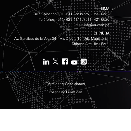
LIMA
Calle Chinchón 601 - 611 San Isidro, Lima - Perú.
(511) 421 4141
(511) 421 6626
Teléfonos:
/
info@er.com.pe
Email:
CHINCHA
Av. Garcilazo de la Vega S/N, Mz. D Lote 10, Urb. Magisterial,
Chincha Alta - Ica - Perú.
Términos y Condiciones
Política de Privacidad