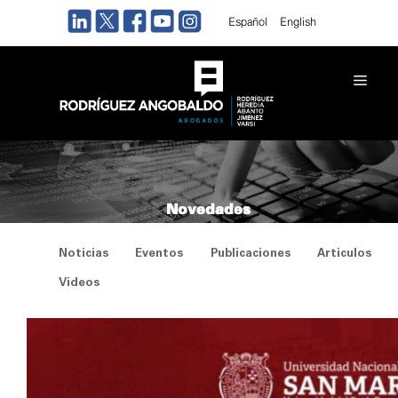
Saltar
Español
English
al
contenido
Men
Novedades
Noticias
Eventos
Publicaciones
Articulos
Videos