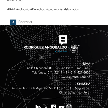
universidad.
#RAA
#coloquio
#Derechocivilpatrimonial
#abogados
Regresar
LIMA
Calle Chinchón 601 - 611 San Isidro, Lima - Perú.
(511) 421 4141
(511) 421 6626
Teléfonos:
/
info@er.com.pe
Email:
CHINCHA
Av. Garcilazo de la Vega S/N, Mz. D Lote 10, Urb. Magisterial,
Chincha Alta - Ica - Perú.