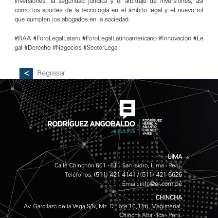
inversiones, la seguridad jurídica y el arbitraje de inversiones, así
como los aportes de la tecnología en el ámbito legal y el nuevo rol
que cumplen los abogados en la sociedad.
#RAA
#ForoLegalLatam
#ForoLegalLatinoamericano
#Innovación
#Le
gal
#Derecho
#Negocios
#SectorLegal
Regresar
LIMA
Calle Chinchón 601 - 611 San Isidro, Lima - Perú.
(511) 421 4141
(511) 421 6626
Teléfonos:
/
info@er.com.pe
Email:
CHINCHA
Av. Garcilazo de la Vega S/N, Mz. D Lote 10, Urb. Magisterial,
Chincha Alta - Ica - Perú.