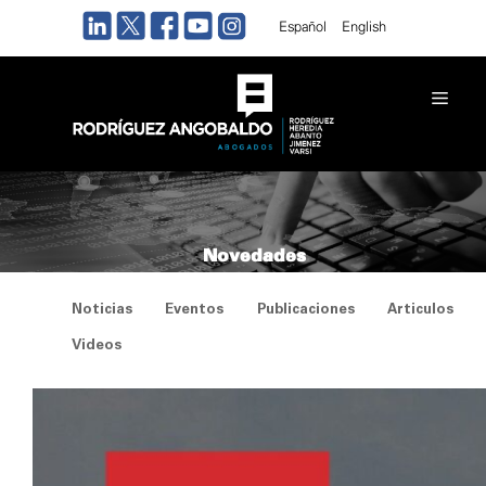
Saltar
Español
English
al
contenido
Men
Novedades
Noticias
Eventos
Publicaciones
Articulos
Videos