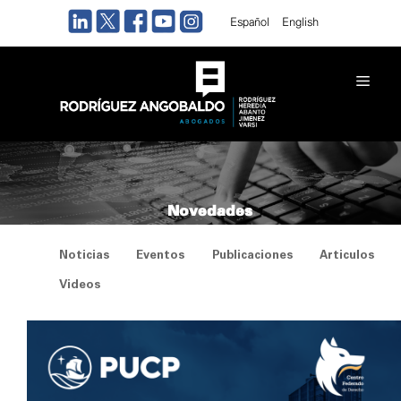
Saltar
Español
English
al
contenido
Men
Novedades
Noticias
Eventos
Publicaciones
Articulos
Videos