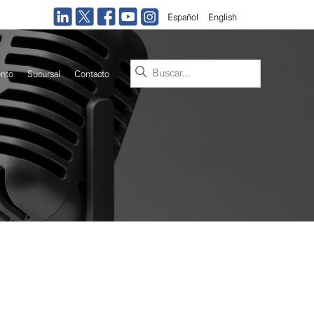
Español
English
Buscar:
nto
Sucursal
Contacto