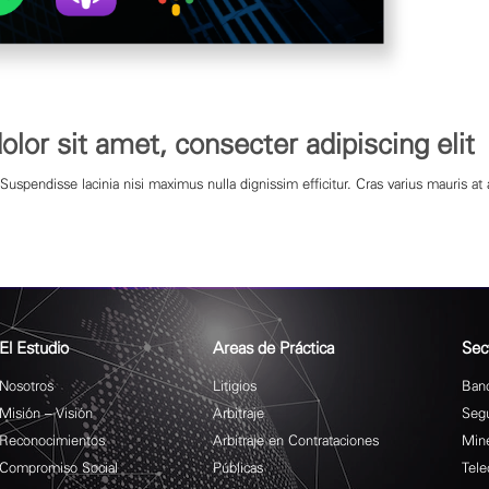
lor sit amet, consecter adipiscing elit
Suspendisse lacinia nisi maximus nulla dignissim efficitur. Cras varius mauris at 
El Estudio
Areas de Práctica
Sec
Nosotros
Litigios
Banc
Misión – Visión
Arbitraje
Seg
Reconocimientos
Arbitraje en Contrataciones
Mine
Compromiso Social
Públicas
Tele