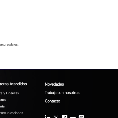
arcu sodales.
tores Atendidos
Novedades
Trabaja con nosotros
a y Finanzas
uros
Contacto
ría
comunicaciones