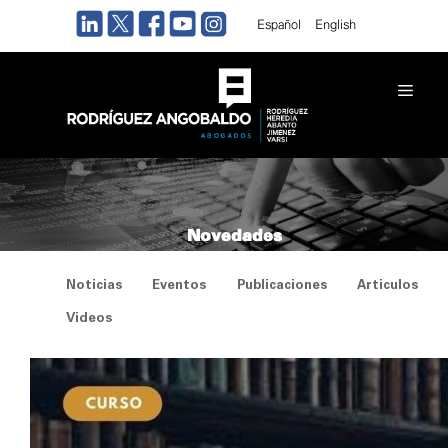
Saltar
Español
English
al
contenido
Men
Novedades
Noticias
Eventos
Publicaciones
Articulos
Videos