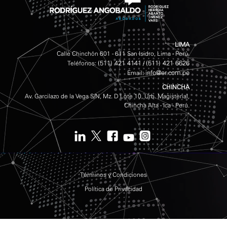
LIMA
Calle Chinchón 601 - 611 San Isidro, Lima - Perú.
(511) 421 4141
(511) 421 6626
Teléfonos:
/
info@er.com.pe
Email:
CHINCHA
Av. Garcilazo de la Vega S/N, Mz. D Lote 10, Urb. Magisterial,
Chincha Alta - Ica - Perú.
Términos y Condiciones
Política de Privacidad