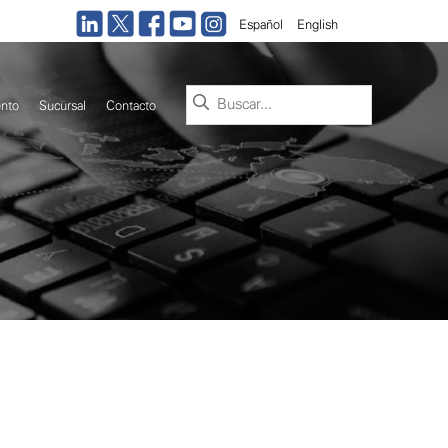
Español
English
Buscar:
nto
Sucursal
Contacto