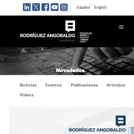
Saltar
Español
English
al
contenido
Men
Novedades
Noticias
Eventos
Publicaciones
Articulos
Videos