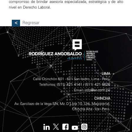
compromiso de brindar asesoría especializada, estratégica y de alto
nivel en Derecho Laboral.
Regresar
LIMA
Calle Chinchón 601 - 611 San Isidro, Lima - Perú.
(511) 421 4141
(511) 421 6626
Teléfonos:
/
info@er.com.pe
Email:
CHINCHA
Av. Garcilazo de la Vega S/N, Mz. D Lote 10, Urb. Magisterial,
Chincha Alta - Ica - Perú.